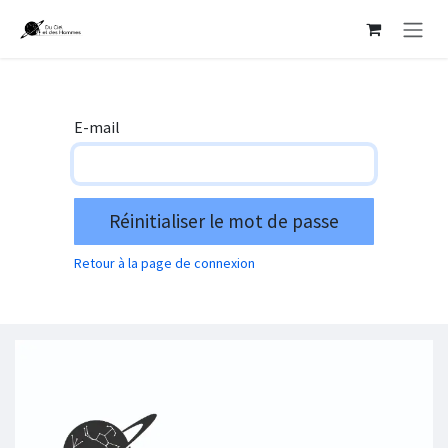
Se rendre au contenu
E-mail
Réinitialiser le mot de passe
Retour à la page de connexion