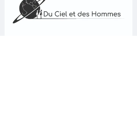
Page d'accueil
À propos de nous
Interventions
Politique vie privée
Contactez-nous
Copyright © Nom de l'entreprise
Généré par
- Le #1
Open Source eCommerce