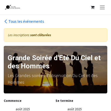
Se rendre au contenu
Tous les événements
Les inscriptions
sont clôturées
Grande Soirée d'Eté Du Ciel et
des Hommes
Les Grandes soirées d'observation Du Ciel et des
Hommes
Commence
Se termine
août 2025
août 2025