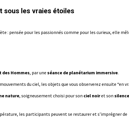
t sous les vraies étoiles
te : pensée pour les passionnés comme pour les curieux, elle mêl
et des Hommes
, par une
séance de planétarium immersive
.
 mouvements du ciel, les objets que vous observerez ensuite “en vra
ine nature
, soigneusement choisi pour son
ciel noir
et son
silenc
mpérature, les participants peuvent se restaurer et s’imprégner de