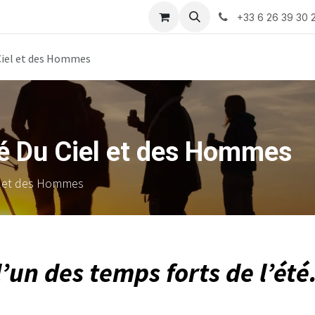
ts
Société
Rendez-vous
Contactez-nous
P
+33 6 26 39 30 
Ciel et des Hommes
té Du Ciel et des Hommes
el et des Hommes
un des temps forts de l’été