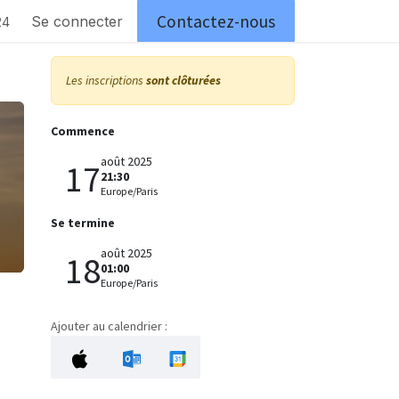
Contactez-nous
articuliers
Se connecter
Postes
centre de loisir
entreprises
24
Les inscriptions
sont clôturées
Commence
août 2025
17
21:30
Europe/Paris
Se termine
août 2025
18
01:00
Europe/Paris
Ajouter au calendrier :
.