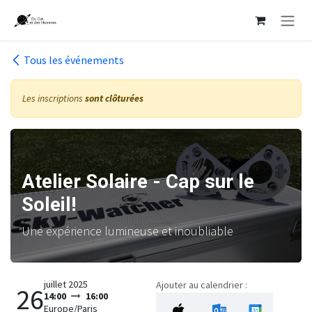
Se rendre au contenu
Tous les événements
Les inscriptions
sont clôturées
Atelier Solaire - Cap sur le
Soleil!
Une expérience lumineuse et inoubliable
juillet 2025
Ajouter au calendrier :
26
14:00
16:00
Europe/Paris