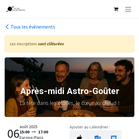
Se rendre au contenu
Tous les événements
Les inscriptions
sont clôturées
Après-midi Astro-Goûter
La tête dans les étoiles, le cœur au chaud !
août 2025
Ajouter au calendrier :
06
15:00
17:00
Europe/Paris