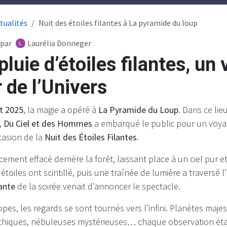
tualités
Nuit des étoiles filantes à La pyramide du loup
par
Laurélia Donneger
pluie d’étoiles filantes, un
 de l’Univers
et 2025
, la magie a opéré à
La Pyramide du Loup
. Dans ce lie
,
Du Ciel et des Hommes
a embarqué le public pour un voya
ccasion de la
Nuit des Étoiles Filantes
.
cement effacé derrière la forêt, laissant place à un ciel pur e
 étoiles ont scintillé, puis une traînée de lumière a traversé
lante
de la soirée venait d’annoncer le spectacle.
pes, les regards se sont tournés vers l’infini. Planètes maje
thiques, nébuleuses mystérieuses… chaque observation était