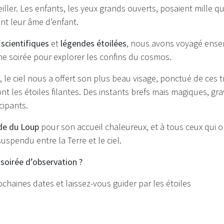
eiller. Les enfants, les yeux grands ouverts, posaient mille q
nt leur âme d’enfant.
 scientifiques
et
légendes étoilées
, nous avons voyagé ensem
ne soirée pour explorer les confins du cosmos.
é, le ciel nous a offert son plus beau visage, ponctué de ces 
 les étoiles filantes. Des instants brefs mais magiques, gra
cipants.
de du Loup
pour son accueil chaleureux, et à tous ceux qui 
spendu entre la Terre et le ciel.
 soirée d’observation ?
haines dates et laissez-vous guider par les étoiles