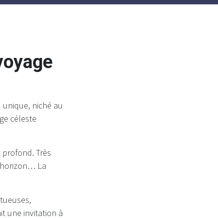
 voyage
u unique, niché au
ge céleste
t profond. Très
 l’horizon… La
stueuses,
 une invitation à