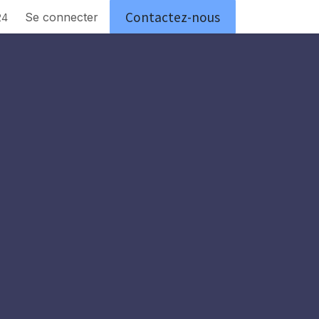
Contactez-nous
articuliers
Se connecter
Postes
centre de loisir
entreprises
24